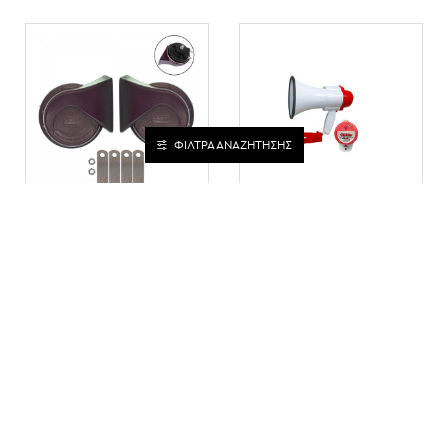
ΦΙΛΤΡΑ ΑΝΑΖΗΤΗΣΗΣ
ΣΕΤ ΚΌΡΝΕΣ ΣΑΛΙΓΚΆΡΙ
ΤΗΛΕΒΟΑΣ
ΓΙΑ ΜΟΤΟΣΥΚΛΈΤΑ/
ΕΠΑΝΑΦΟΡΤΙΖΟΜΕΝΟΣ
ΑΥΤΟΚΊΝΗΤΟ
ΜΕ ΚΑΤΑΓΡΑΦΗ,
UNIVERSAL 12V 4A
ΕΞΩΤΕΡΙΚΟ
118DB ΜΩΒ 2 ΤΕΜ.
ΜΙΚΡΟΦΩΝΟ ΚΑΙ
DL163 - OEM
ΕΙΣΟΔΟ AUX CK-786 -
ΟΕΜ
15,00€
15,00€
ΔΕΝ ΥΠΑΡΧΟΥΝ ΠΕΡΙΣΣΟΤΕΡΑ ΠΡΟΪΟΝΤΑ