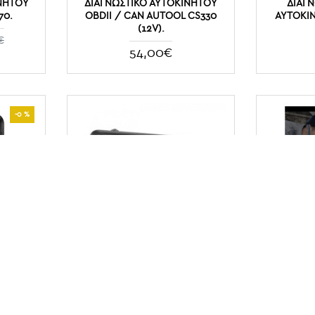
ΝΗΤΟΥ
ΔΙΑΓΝΩΣΤΙΚΌ ΑΥΤΟΚΙΝΉΤΟΥ
ΔΙΑΓ
70.
OBDII / CAN AUTOOL CS330
ΑΥΤΟΚΙΝ
(12V).
€
54,00€
-0 %
ΡΊΑΣ
ΟΘΌΝΗ HUD HEAD UP DISPLAY
ΦΟΡΗΤΌ Δ
4V ΜΕ
SET X3 ΑΥΤΟΚΙΝΉΤΟΥ ΜΕ OBD II
KW3
ONNWEI
INTERFACE