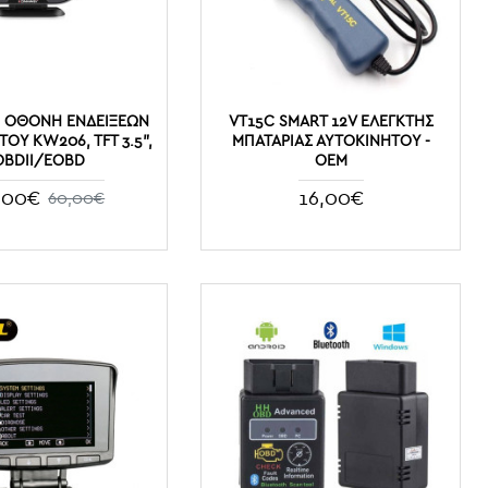
 ΟΘΌΝΗ ΕΝΔΕΊΞΕΩΝ
VT15C SMART 12V ΕΛΕΓΚΤΉΣ
ΟΥ KW206, TFT 3.5",
ΜΠΑΤΑΡΊΑΣ ΑΥΤΟΚΙΝΉΤΟΥ -
OBDII/EOBD
ΟΕΜ
,00€
16,00€
60,00€