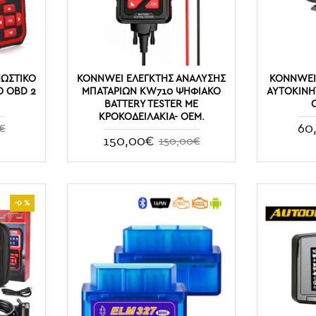
ΝΩΣΤΙΚΌ
KONNWEI ΕΛΕΓΚΤΉΣ ΑΝΆΛΥΣΗΣ
KONNWEI
Ό OBD 2
ΜΠΑΤΑΡΙΏΝ KW710 ΨΗΦΙΑΚΌ
ΑΥΤΟΚΙΝΉΤ
BATTERY TESTER ΜΕ
ΚΡΟΚΟΔΕΙΛΆΚΙΑ- OEM.
60
€
150,00€
150,00€
-0 %