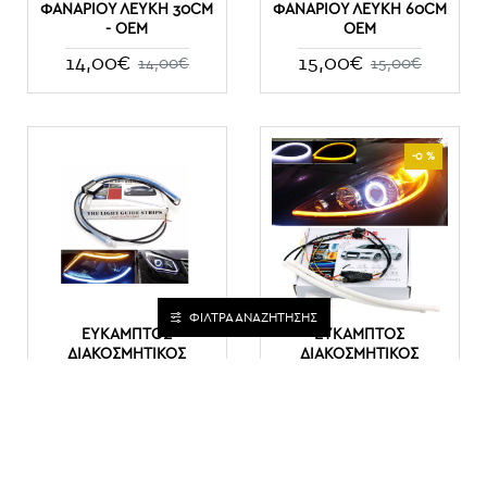
ΦΑΝΑΡΙΟΥ ΛΕΥΚΗ 30CM
ΦΑΝΑΡΙΟΥ ΛΕΥΚΗ 60CM
- ΟΕΜ
ΟΕΜ
14,00€
15,00€
14,00€
15,00€
-0 %
ΦΙΛΤΡΑ ΑΝΑΖΗΤΗΣΗΣ
ΕΎΚΑΜΠΤΟΣ
ΕΎΚΑΜΠΤΟΣ
ΔΙΑΚΟΣΜΗΤΙΚΌΣ
ΔΙΑΚΟΣΜΗΤΙΚΌΣ
ΣΩΛΉΝΑΣ ΓΙΑ ΦΑΝΆΡΙ
ΣΩΛΉΝΑΣ ΓΙΑ ΦΑΝΆΡΙ
ΜΕ ΦΛΑΣ - ΦΏΤΑ
ΜΕ ΦΛΑΣ 60CM-
ΗΜΈΡΑΣ ΑΥΤΟΚΙΝΉΤΟΥ
WHITE/AMBER FLEXIBLE
- 6000Κ ΨΥΧΡΌ ΛΕΥΚΌ
DRL TURN SIGNAL-OEM
45 CM - ΣΕΤ 2 ΤΜΧ
20,00€
20,00€
20,00€