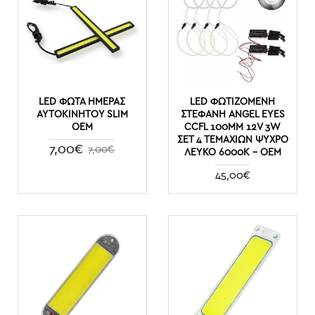
LED ΦΏΤΑ ΗΜΈΡΑΣ
LED ΦΩΤΙΖΌΜΕΝΗ
ΑΥΤΟΚΙΝΉΤΟΥ SLIM
ΣΤΕΦΆΝΗ ANGEL EYES
ΟΕΜ
CCFL 100MM 12V 3W
ΣΕΤ 4 ΤΕΜΑΧΊΩΝ ΨΥΧΡΌ
7,00€
7,00€
ΛΕΥΚΌ 6000K - OEM
45,00€