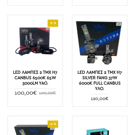
-0 %
LED ΛΆΜΠΕΣ 2 ΤΜΧ H7
LED ΛΆΜΠΕΣ 2 ΤΜΧ H7
CANBUS 6500K 65W
SILVER FANG 37W
3000LM YAO.
6000K FULL CANBUS
ΥΛΟ.
100,00€
100,00€
120,00€
-0 %