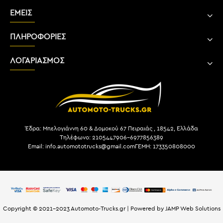
ΕΜΕΙΣ
ΠΛΗΡΟΦΟΡΙΕΣ
ΛΟΓΑΡΙΑΣΜΟΣ
Έδρα: Μπελογιάννη 60 & Δομοκού 67 Πειραιάς , 18542, Ελλάδα
Τηλέφωνο: 2105447906-6977856389
Email: info.automototrucks@gmail.com
ΓΕΜΗ: 173350808000
Copyright © 2021-2023 Automoto-Trucks.gr | Powered by JAMP Web Solutions