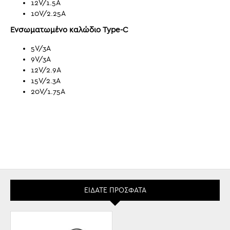
12V/1.5A
10V/2.25A
Ενσωματωμένο καλώδιο Type-C
5V/3A
9V/3A
12V/2.9A
15V/2.3A
20V/1.75A
ΕΊΔΑΤΕ ΠΡΌΣΦΑΤΑ