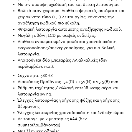
Με την όμορφη σχεδίασή του και δείκτη λειτουργίας.
Βολικό στον χειρισμό. Διαθέτει ψηφιακό, αυτόματο και
χειροκίνητο τύπο (+, -) λειτουργίας, κάνοντας την
αναζήτηση κωδικού πιο εύκολη.
Ψηφιακή λειτουργία αυτόματης αναζήτησης κωδικού.
Μεγάλη οθόνη LCD με σαφείς ενδείξεις.
Διαθέτει ενσωματωμένο ρολόι και χρονοδιακόπτη
ενεργοποίησης/απενεργοποίησης, για πιο βολική
λειτουργία.
Απαιτούνται δύο μπαταρίες AA αλκαλικές (δεν
περιλαμβάνονται).
Συχνότητα: 38KHZ
Διαστάσεις Προϊόντος: 50(Π) x 152(Μ) x 25.5(Β) mm
Ρύθμιση ταχύτητας / αλλαγή κατεύθυνσης αέρα και
λειτουργία swing.
Έλεγχος λειτουργίας γρήγορης ψύξης και γρήγορης
θέρμανσης.
Έλεγχος λειτουργίας χρονοδιακόπτη και ένδειξη ώρας.
Λειτουργεί με 2 μπαταρίες ΑΑΑ (δεν
συμπεριλαμβάνονται).
Με Ελληνικές οδηγίες.