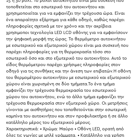
15 ή 30 βολτ. Το ρολόι αυτοκινήτου είναι μια συσκευή που
τοποθετείται στο εσωτερικό του αυτοκινήτου και
χρησιμοποιείται για να εμφανίζει την τρέχουσα ώρα. Είναι
ένα απαραίτητο εξάρτημα για κάθε οδηγό, καθώς παρέχει
πληροφορίες σχετικά με τον χρόνο και την ακρίβεια
χρησιμοποι τεχνολογία LED LCD οθόνης για να εμφανίσουν
την ψηφιακή μορφή της ώρας. Το θερμόμετρο αυτοκινήτου
με εσωτερικού και εξωτερικού χώρου είναι μια συσκευή που
παρέχει πληροφορίες για τη θερμοκρασία τόσο στο
εσωτερικό όσο και στο εξωτερικό του αυτοκινήτου. Αυτό το
είδος θερμόμετρου παρέχει χρήσιμες πληροφορίες στον
οδηγό για τις συνθήκες και την άνεση των επιβατών.Η οθόνη
του θερμομέτρου αυτοκινήτου με εσωτερικού και εξωτερικού
χώρου είναι χωρισμένη σε δύο τμήματα.Το ένα τμήμα
εμφανίζει την τρέχουσα θερμοκρασία του εσωτερικού
χώρου του αυτοκινήτου, ενώ το άλλο τμήμα εμφανίζει την
τρέχουσα θερμοκρασία στον εξωτερικό χώρο. Οι μετρήσεις
γίνονται με αισθητήρες που τοποθετούνται στην εσωτερική
καμπίνα του αυτοκινήτου και στον προφυλακτήρα ή σε άλλο
κατάλληλο μέρος του εξωτερικού μέρους.
Χαρακτηριστικά: • Χρώμα: Μαύρο • Οθόνη LED, ορατή από
όλες τις γωνίες με μπλέ γράμματα. • Κατάλληλο για χρήση