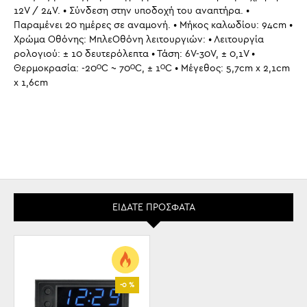
12V / 24V. • Σύνδεση στην υποδοχή του αναπτήρα. •
Παραμένει 20 ημέρες σε αναμονή. • Μήκος καλωδίου: 94cm •
Χρώμα Οθόνης: ΜπλεΟθόνη λειτουργιών: • Λειτουργία
ρολογιού: ± 10 δευτερόλεπτα • Τάση: 6V-30V, ± 0,1V •
Θερμοκρασία: -20ᴼC ~ 70ᴼC, ± 1ᴼC • Μέγεθος: 5,7cm x 2,1cm
x 1,6cm
ΕΊΔΑΤΕ ΠΡΌΣΦΑΤΑ
-0 %